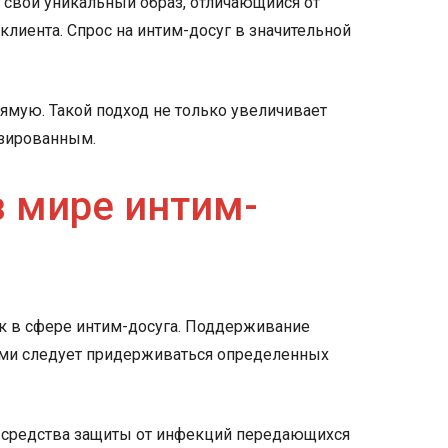
т свой уникальный образ, отличающийся от
клиента. Спрос на интим-досуг в значительной
ямую. Такой подход не только увеличивает
изированным.
в мире интим-
ик в сфере интим-досуга. Поддерживание
тами следует придерживаться определенных
е средства защиты от инфекций передающихся