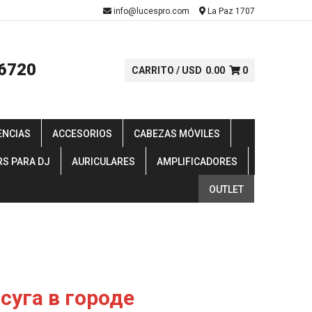
-
info@lucespro.com
La Paz 1707
6720
CARRITO /
USD
0.00
0
ENCIAS
ACCESORIOS
CABEZAS MÓVILES
RS PARA DJ
AURICULARES
AMPLIFICADORES
OUTLET
уга в городе