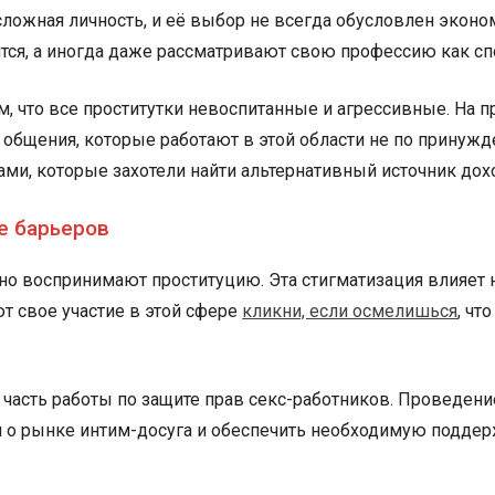
 сложная личность, и её выбор не всегда обусловлен эко
вится, а иногда даже рассматривают свою профессию как 
, что все проститутки невоспитанные и агрессивные. На п
бщения, которые работают в этой области не по принужде
ми, которые захотели найти альтернативный источник дох
е барьеров
 воспринимают проституцию. Эта стигматизация влияет не 
ют свое участие в этой сфере
кликни, если осмелишься
, чт
 часть работы по защите прав секс-работников. Проведен
о рынке интим-досуга и обеспечить необходимую поддержк