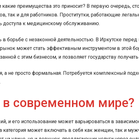
 и какие преимущества это приносит? В первую очередь, ст
ов, так и для работников. Проститутки, работающие легаль
ть доступа к медицинскому обслуживанию.
в борьбе с незаконной деятельностью. В Иркутске перед 
й рынок может стать эффективным инструментом в этой бо
занной с этим бизнесом, и позволяет государству получат
ая, а не просто формальная. Потребуется комплексный под
.
» в современном мире?
, и его использование может варьироваться в зависимост
 эта категория может включать в себя как женщин, так и му
ет на улице, но и девушек, предлагающих услуги через он