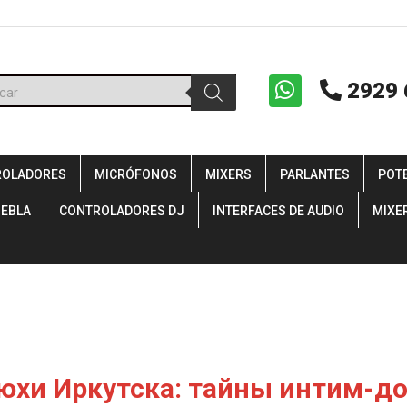
ueda
2929 
uctos
ROLADORES
MICRÓFONOS
MIXERS
PARLANTES
POT
IEBLA
CONTROLADORES DJ
INTERFACES DE AUDIO
MIXE
хи Иркутска: тайны интим-дос