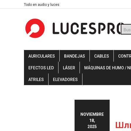
Skip
Todo en audio y luces
to
content
Búsq
de
prod
AURICULARES
BANDEJAS
CABLES
CONT
EFECTOS LED
LÁSER
MÁQUINAS DE HUMO / N
ATRILES
ELEVADORES
NOVIEMBRE
18,
Шлю
2025