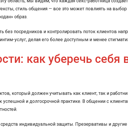
эту область, мы видим, что каждая секс-работница создае
тексты, стиль общения — все это может повлиять на выбор 
родан» образ.
ть без посредников и контролировать поток клиентов напр
интим-услуг, делая его более доступным и менее стигмат
сти: как уберечь себя 
ктов, который должен учитывать как клиент, так и работн
к успешной и долгосрочной практике. В общении с клиен
тностей.
ие средств индивидуальной защиты. Презервативы и други