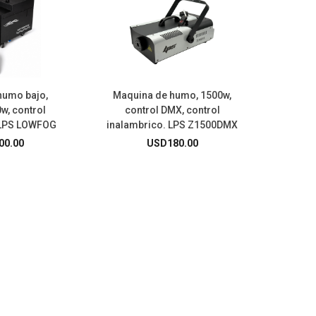
humo bajo,
Maquina de humo, 1500w,
w, control
control DMX, control
 LPS LOWFOG
inalambrico. LPS Z1500DMX
00.00
USD
180.00