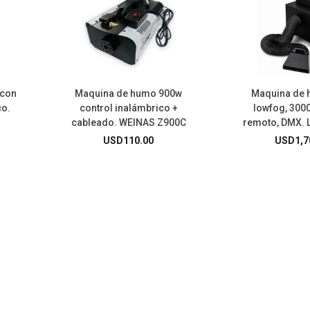
 con
Maquina de humo 900w
Maquina de 
co.
control inalámbrico +
lowfog, 3000
cableado. WEINAS Z900C
remoto, DMX.
USD
110.00
USD
1,7