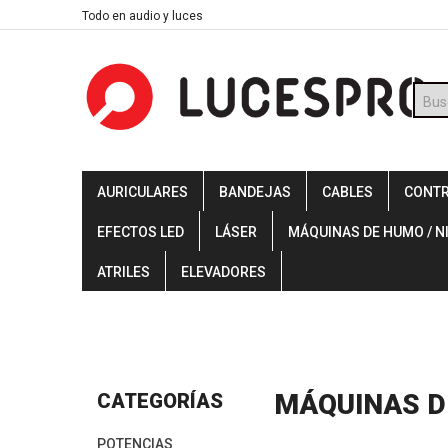
Skip
Todo en audio y luces
to
content
Búsq
de
prod
AURICULARES
BANDEJAS
CABLES
CONT
EFECTOS LED
LÁSER
MÁQUINAS DE HUMO / N
ATRILES
ELEVADORES
MÁQUINAS D
CATEGORÍAS
POTENCIAS