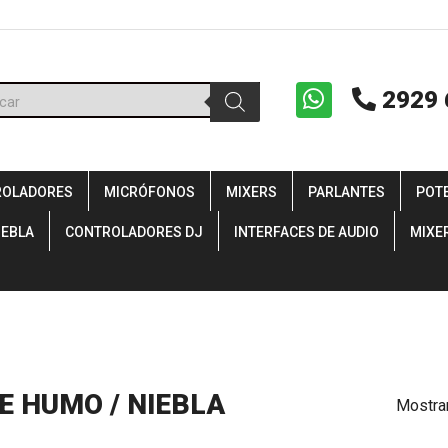
ueda
2929 
uctos
ROLADORES
MICRÓFONOS
MIXERS
PARLANTES
POT
IEBLA
CONTROLADORES DJ
INTERFACES DE AUDIO
MIXE
E HUMO / NIEBLA
Mostra