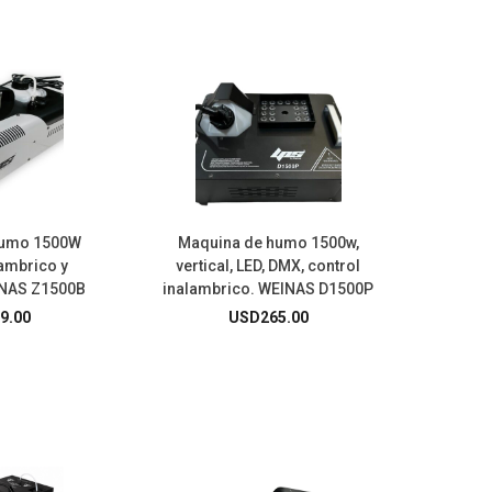
humo 1500W
Maquina de humo 1500w,
lambrico y
vertical, LED, DMX, control
INAS Z1500B
inalambrico. WEINAS D1500P
9.00
USD
265.00