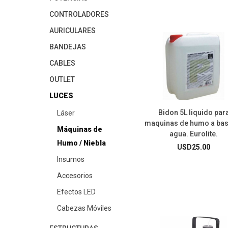
CONTROLADORES
AURICULARES
BANDEJAS
CABLES
OUTLET
LUCES
Bidon 5L liquido par
Láser
maquinas de humo a bas
Máquinas de
agua. Eurolite.
Humo / Niebla
USD
25.00
Insumos
Accesorios
Efectos LED
Cabezas Móviles