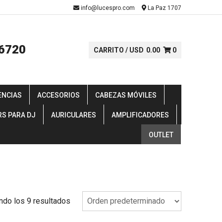
-
info@lucespro.com
La Paz 1707
6720
CARRITO /
USD
0.00
0
ENCIAS
ACCESORIOS
CABEZAS MÓVILES
RS PARA DJ
AURICULARES
AMPLIFICADORES
OUTLET
ndo los 9 resultados