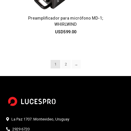
Preamplificador para micrófono MD-1;
WHIRLWIND
USD
599.00
1
2
→
La Paz 1707. Montevideo, Uruguay
2929 6720