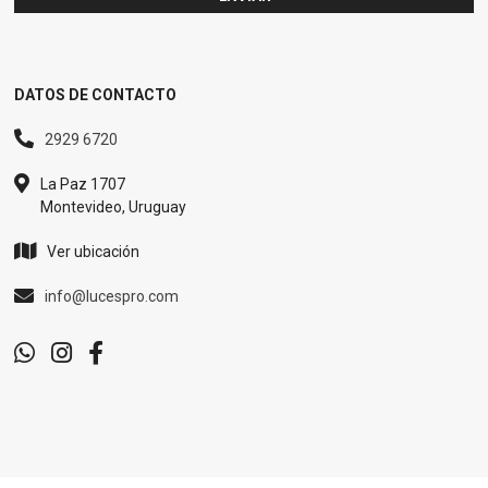
DATOS DE CONTACTO
2929 6720
La Paz 1707
Montevideo, Uruguay
Ver ubicación
info@lucespro.com
<agical spin
offre une sélection variée de slots.