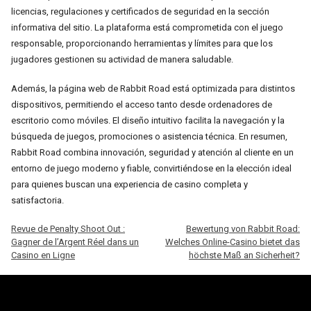
licencias, regulaciones y certificados de seguridad en la sección
informativa del sitio. La plataforma está comprometida con el juego
responsable, proporcionando herramientas y límites para que los
jugadores gestionen su actividad de manera saludable.
Además, la página web de Rabbit Road está optimizada para distintos
dispositivos, permitiendo el acceso tanto desde ordenadores de
escritorio como móviles. El diseño intuitivo facilita la navegación y la
búsqueda de juegos, promociones o asistencia técnica. En resumen,
Rabbit Road combina innovación, seguridad y atención al cliente en un
entorno de juego moderno y fiable, convirtiéndose en la elección ideal
para quienes buscan una experiencia de casino completa y
satisfactoria.
Revue de Penalty Shoot Out :
Bewertung von Rabbit Road:
Navegación
Gagner de l’Argent Réel dans un
Welches Online-Casino bietet das
Casino en Ligne
höchste Maß an Sicherheit?
de
entradas