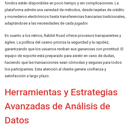
fondos estén disponibles en poco tiempo y sin complicaciones. La
plataforma admite una variedad de métodos, desde tarjetas de crédito
y monederos electrónicos hasta transferencias bancarias tradicionales,
adaptándose a las necesidades de cada jugador.
En cuanto a los retiros, Rabbit Road ofrece procesos transparentes y
ágiles. La política del casino prioriza la seguridad y la rapidez,
garantizando que los usuarios reciban sus ganancias con prontitud. El
equipo de soporte está preparado para asistir en caso de dudas,
haciendo que las transacciones sean cómodas y seguras para todos
los participantes. Esta atención al cliente genera confianza y
satisfacción a largo plazo.
Herramientas y Estrategias
Avanzadas de Análisis de
Datos