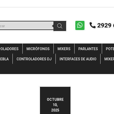
ueda
2929 
uctos
ROLADORES
MICRÓFONOS
MIXERS
PARLANTES
POT
IEBLA
CONTROLADORES DJ
INTERFACES DE AUDIO
MIXE
OCTUBRE
10,
2025