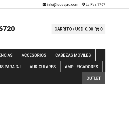
-
info@lucespro.com
La Paz 1707
6720
CARRITO /
USD
0.00
0
ENCIAS
ACCESORIOS
CABEZAS MÓVILES
RS PARA DJ
AURICULARES
AMPLIFICADORES
OUTLET