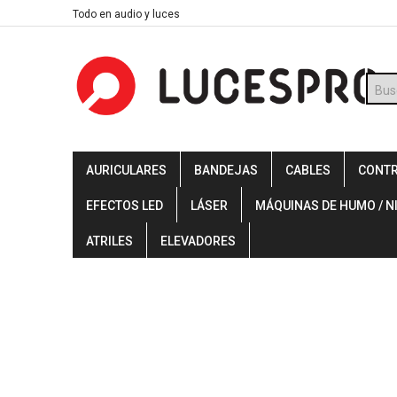
Skip
Todo en audio y luces
to
content
Búsq
de
prod
AURICULARES
BANDEJAS
CABLES
CONT
EFECTOS LED
LÁSER
MÁQUINAS DE HUMO / N
ATRILES
ELEVADORES