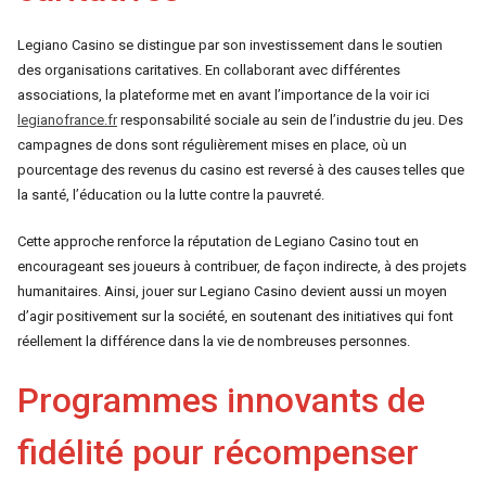
Legiano Casino se distingue par son investissement dans le soutien
des organisations caritatives. En collaborant avec différentes
associations, la plateforme met en avant l’importance de la voir ici
legianofrance.fr
responsabilité sociale au sein de l’industrie du jeu. Des
campagnes de dons sont régulièrement mises en place, où un
pourcentage des revenus du casino est reversé à des causes telles que
la santé, l’éducation ou la lutte contre la pauvreté.
Cette approche renforce la réputation de Legiano Casino tout en
encourageant ses joueurs à contribuer, de façon indirecte, à des projets
humanitaires. Ainsi, jouer sur Legiano Casino devient aussi un moyen
d’agir positivement sur la société, en soutenant des initiatives qui font
réellement la différence dans la vie de nombreuses personnes.
Programmes innovants de
fidélité pour récompenser