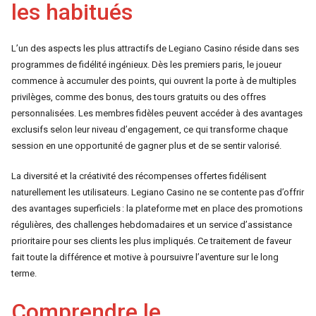
les habitués
L’un des aspects les plus attractifs de Legiano Casino réside dans ses
programmes de fidélité ingénieux. Dès les premiers paris, le joueur
commence à accumuler des points, qui ouvrent la porte à de multiples
privilèges, comme des bonus, des tours gratuits ou des offres
personnalisées. Les membres fidèles peuvent accéder à des avantages
exclusifs selon leur niveau d’engagement, ce qui transforme chaque
session en une opportunité de gagner plus et de se sentir valorisé.
La diversité et la créativité des récompenses offertes fidélisent
naturellement les utilisateurs. Legiano Casino ne se contente pas d’offrir
des avantages superficiels : la plateforme met en place des promotions
régulières, des challenges hebdomadaires et un service d’assistance
prioritaire pour ses clients les plus impliqués. Ce traitement de faveur
fait toute la différence et motive à poursuivre l’aventure sur le long
terme.
Comprendre le