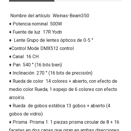
Nombre del artículo
Weinas-Beam350
♦ Potencia nominal
500W
♦ Fuente de luz
17R Yodn
♦
Lente Grupo de lentes ópticos de 0-5 °
♦Control Mode
DMX512 control
♦ Canal
16 CH
♦ Pan
540 ° (16 bits bien)
♦ Inclinación
270 ° (16 bits de precisión)
♦ Rueda de color
14 colores + abierto, con efecto de
medio color Rueda; 1 espejo de 6 colores con efecto
arcoíris.
♦ Rueda
de gobos
estática
13 gobos + abierto (4
gobos de vidrio)
♦ Prisma
Prisma 1: 1 piezas prisma circular de 8 + 16
facetas en dos capas que giran en ambas direcciones