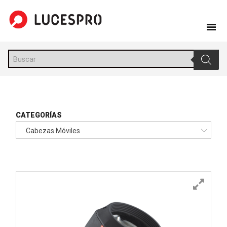
Skip
to
content
Búsqueda
de
productos
CATEGORÍAS
Cabezas Móviles