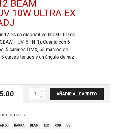
12 BEAM
V 10W ULTRA EX
ADJ
r 12 es un dispositivo lineal LED de
GBAW + UV: 6-IN-1).
Cuenta con 6
s, 5 canales DMX, 63 macros de
, 5 curvas tenues y un ángulo de haz
Barra fija LED con visera12 beam RGBW+UV 10W
5.00
AÑADIR AL CARRITO
,
TOS LED
LUCES
AN DJ
BARRA
BEAM
LED
RGB
UV