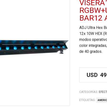
VISERA
RGBW+U
BAR12 
ADJ Ultra Hex Ba
12x 10W HEX (R
modos operativo
color integradas
de 40 grados.
USD
49
CATEGORÍAS:
EFEC
ETIQUETAS:
AMERIC