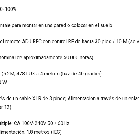
: 0-100%
ntaje para montar en una pared o colocar en el suelo
rol remoto ADJ RFC con control RF de hasta 30 pies / 10 M (se
 (nominal de aproximadamente 50.000 horas)
UX @ 2M; 478 LUX a 4 metros (haz de 40 grados)
0 W
és de un cable XLR de 3 pines; Alimentación a través de un enla
ar 12)
últiple: CA 100V-240V 50 / 60Hz
limentación: 1.8 metros (IEC)