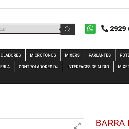
ueda
2929 
uctos
ROLADORES
MICRÓFONOS
MIXERS
PARLANTES
POT
IEBLA
CONTROLADORES DJ
INTERFACES DE AUDIO
MIXE
BARRA 