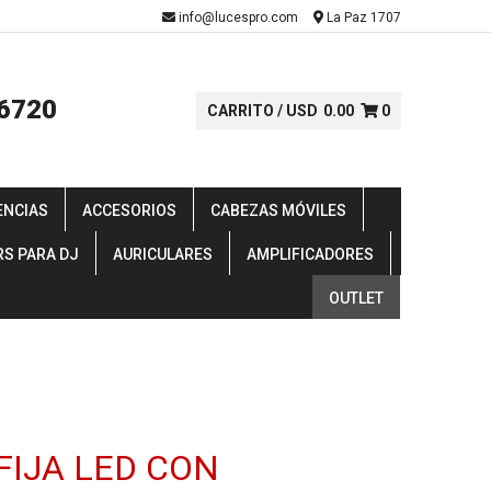
-
info@lucespro.com
La Paz 1707
6720
CARRITO /
USD
0.00
0
ENCIAS
ACCESORIOS
CABEZAS MÓVILES
RS PARA DJ
AURICULARES
AMPLIFICADORES
OUTLET
FIJA LED CON