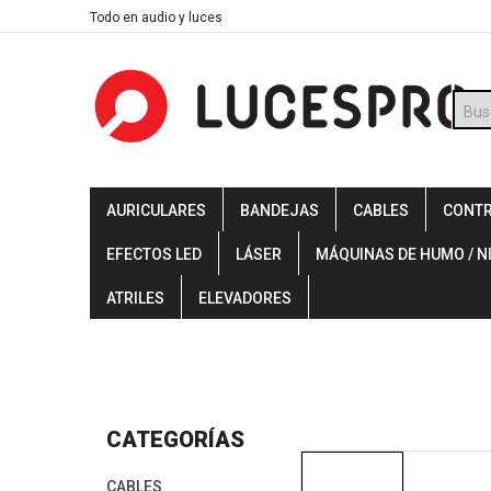
Skip
Todo en audio y luces
to
content
Búsq
de
prod
AURICULARES
BANDEJAS
CABLES
CONT
EFECTOS LED
LÁSER
MÁQUINAS DE HUMO / N
ATRILES
ELEVADORES
CATEGORÍAS
CABLES