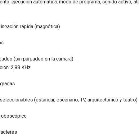
ento: ejecución automática, modo de programa, sonido activo, 
lineación rápida (magnética)
os
padeo (sin parpadeo en la cámara)
ación: 2,88 KHz
egradas
seleccionables (estándar, escenario, TV, arquitectónico y teatro)
troboscópico
racteres