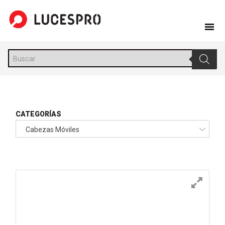
Skip
to
content
Búsqueda
de
productos
CATEGORÍAS
Cabezas Móviles