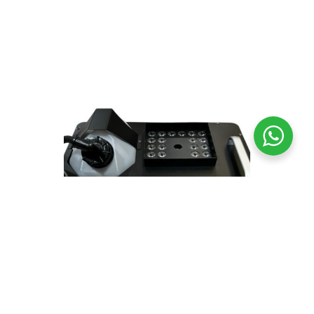
Maquina de humo 1500w, vertical, LED, DMX,
control inalambrico. WEINAS D1500P