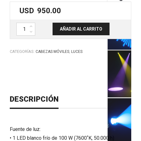
USD
950.00
Cabezal móvil 100W LED + UV FOCUS SPOT TWO. ADJ. cantidad
AÑADIR AL CARRITO
CATEGORÍAS:
,
CABEZAS MÓVILES
LUCES
DESCRIPCIÓN
Fuente de luz:
• 1 LED blanco frío de 100 W (7600˚K, 50.000 h)