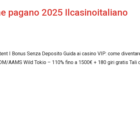
e pagano 2025 Ilcasinoitaliano
ent I Bonus Senza Deposito Guida ai casino VIP: come diventare 
DM/AAMS Wild Tokio – 110% fino a 1500€ + 180 giri gratis Tali 