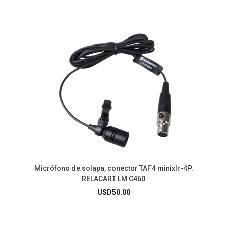
Micrófono de solapa, conector TAF4 minixlr-4P.
RELACART LM C460
USD
50.00