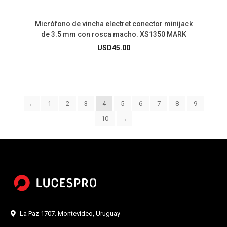
Micrófono de vincha electret conector minijack
de 3.5 mm con rosca macho. XS1350 MARK
USD
45.00
←
1
2
3
4
5
6
7
8
9
10
→
La Paz 1707. Montevideo, Uruguay