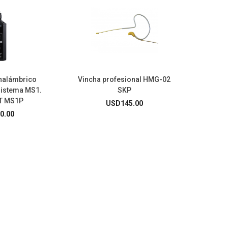
nalámbrico
Vincha profesional HMG-02
sistema MS1.
SKP
T MS1P
USD
145.00
0.00