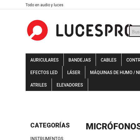
Skip
Todo en audio y luces
to
content
Búsq
de
prod
AURICULARES
BANDEJAS
CABLES
CONT
EFECTOS LED
LÁSER
MÁQUINAS DE HUMO / N
ATRILES
ELEVADORES
MICRÓFONO
CATEGORÍAS
INSTRUMENTOS