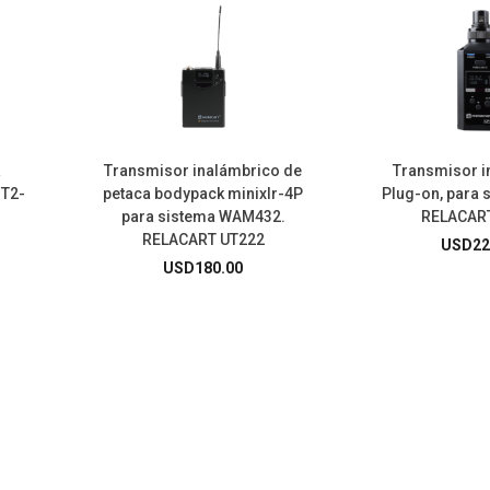
a
Transmisor inalámbrico de
Transmisor i
NT2-
petaca bodypack minixlr-4P
Plug-on, para 
para sistema WAM432.
RELACAR
RELACART UT222
USD
22
USD
180.00