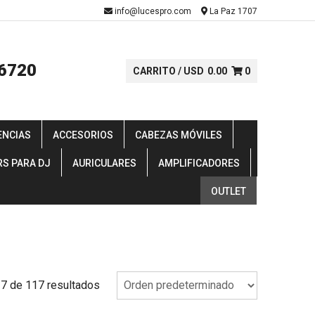
-
info@lucespro.com
La Paz 1707
6720
CARRITO /
USD
0.00
0
ENCIAS
ACCESORIOS
CABEZAS MÓVILES
RS PARA DJ
AURICULARES
AMPLIFICADORES
OUTLET
 de 117 resultados