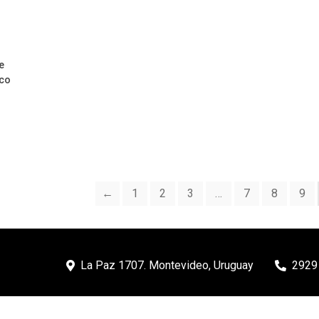
e
ico
←
1
2
3
…
7
8
9
La Paz 1707. Montevideo, Uruguay
2929