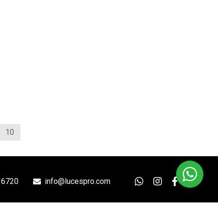
10
 6720
info@lucespro.com