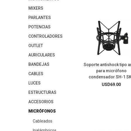
MIXERS
PARLANTES
POTENCIAS
CONTROLADORES
OUTLET
AURICULARES
BANDEJAS
Soporte antishock tipo 
para micrófono
CABLES
condensador SH-1 S
LUCES
USD
69.00
ESTRUCTURAS
ACCESORIOS
MICRÓFONOS
Cableados
Inalámbricos