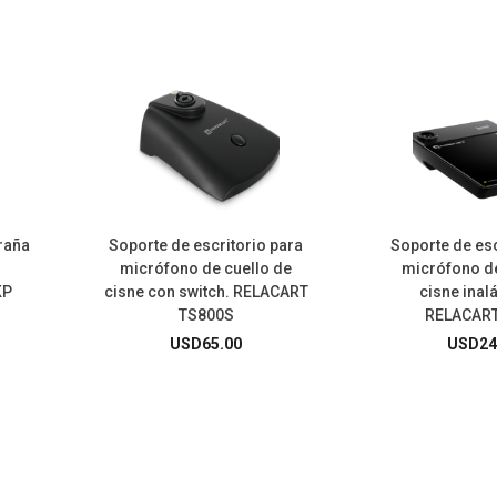
araña
Soporte de escritorio para
Soporte de esc
micrófono de cuello de
micrófono de
KP
cisne con switch. RELACART
cisne inal
TS800S
RELACART
USD
65.00
USD
24