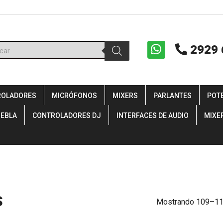
ueda
2929 
uctos
ROLADORES
MICRÓFONOS
MIXERS
PARLANTES
POT
IEBLA
CONTROLADORES DJ
INTERFACES DE AUDIO
MIXE
S
Mostrando 109–117