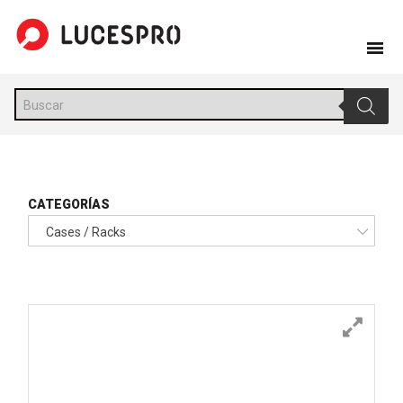
Skip
to
content
Búsqueda
de
productos
CATEGORÍAS
Cases / Racks