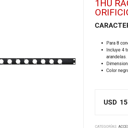
1HU RA
ORIFIC
CARACTE
Para 8 con
Incluye 4 t
arandelas.
Dimension
Color negr
USD
15
CATEGORÍAS:
ACCE