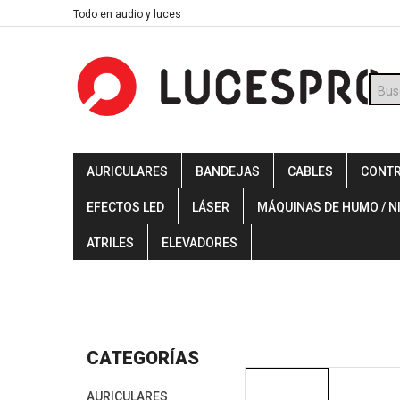
Skip
Todo en audio y luces
to
content
Búsq
de
prod
AURICULARES
BANDEJAS
CABLES
CONT
EFECTOS LED
LÁSER
MÁQUINAS DE HUMO / N
ATRILES
ELEVADORES
CATEGORÍAS
AURICULARES