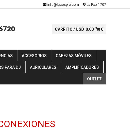
-
info@lucespro.com
La Paz 1707
6720
CARRITO /
USD
0.00
0
ENCIAS
ACCESORIOS
CABEZAS MÓVILES
RS PARA DJ
AURICULARES
AMPLIFICADORES
OUTLET
CONEXIONES