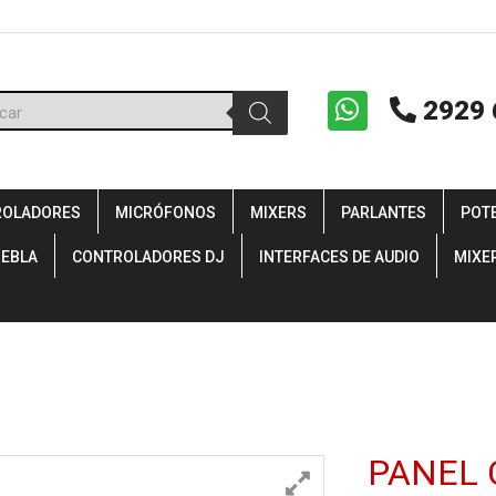
ueda
2929 
uctos
ROLADORES
MICRÓFONOS
MIXERS
PARLANTES
POT
IEBLA
CONTROLADORES DJ
INTERFACES DE AUDIO
MIXE
PANEL 