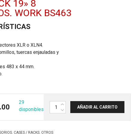
CK 19» 8
IOS. WORK BS463
RÍSTICAS
ectores XLR o XLN4.
ornillos, tuercas enjauladas y
es 483 x 44 mm.
o.
29
Panel conexiones 1HU rack 19'' 8 orifi
.00
AÑADIR AL CARRITO
disponibles
,
,
SORIOS
CASES / RACKS
OTROS