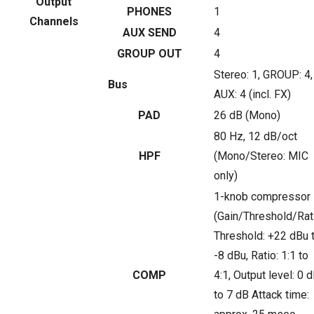
Output
PHONES
1
Channels
AUX SEND
4
GROUP OUT
4
Stereo: 1, GROUP: 4,
Bus
AUX: 4 (incl. FX)
PAD
26 dB (Mono)
80 Hz, 12 dB/oct
HPF
(Mono/Stereo: MIC
only)
1-knob compressor
(Gain/Threshold/Rat
Threshold: +22 dBu 
-8 dBu, Ratio: 1:1 to
COMP
4:1, Output level: 0 
to 7 dB Attack time: