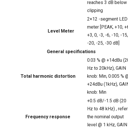
reaches 3 dB below
clipping
2×12 -segment LED
meter [PEAK, +10, +
Level Meter
+3, 0, -3, -6, -10, -15,
-20, -25, -30 dB]
General specifications
0.03 % @ +14dBu (2
Hz to 20kHz), GAIN
Total harmonic distortion
knob: Min, 0.005 % 
+24dBu (1kHz), GAI
knob: Min
+0.5 dB/-1.5 dB (20
Hz to 48 kHz) , refer
Frequency response
the nominal output
level @ 1 kHz, GAIN