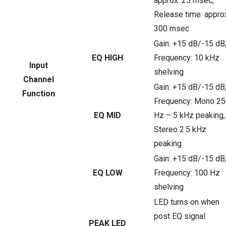
approx. 25 msec,
Release time: appro
300 msec
Gain: +15 dB/-15 dB
EQ HIGH
Frequency: 10 kHz
Input
shelving
Channel
Gain: +15 dB/-15 dB
Function
Frequency: Mono 2
EQ MID
Hz – 5 kHz peaking,
Stereo 2.5 kHz
peaking
Gain: +15 dB/-15 dB
EQ LOW
Frequency: 100 Hz
shelving
LED turns on when
post EQ signal
PEAK LED