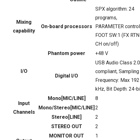
SPX algorithm: 24
programs,
Mixing
On-board processors
PARAMETER control:
capability
FOOT SW:1 (FX RTN
CH on/off)
Phantom power
+48 V
USB Audio Class 2.0
I/O
compliant, Sampling
Digital I/O
Frequency: Max 192
kHz, Bit Depth: 24-bi
Mono[MIC/LINE]
8
Input
Mono/Stereo[MIC/LINE]
2
Channels
Stereo[LINE]
2
STEREO OUT
2
MONITOR OUT
1