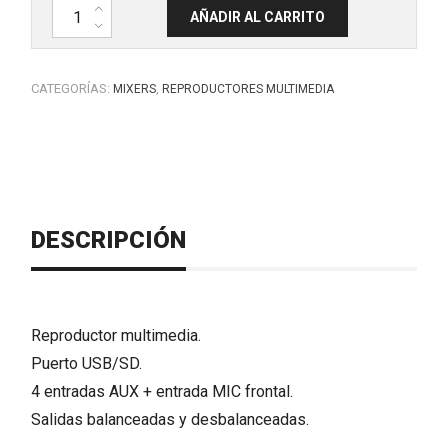
Reproductor multimedia para rack 19". SD/USB/BT. MUB6 AMS cant
AÑADIR AL CARRITO
CATEGORÍAS:
,
MIXERS
REPRODUCTORES MULTIMEDIA
DESCRIPCIÓN
Reproductor multimedia.
Puerto USB/SD.
4 entradas AUX + entrada MIC frontal.
Salidas balanceadas y desbalanceadas.