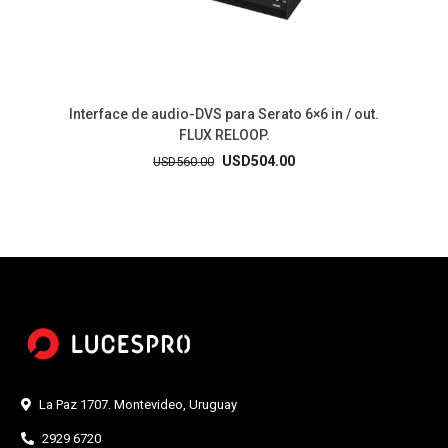
Interface de audio-DVS para Serato 6×6 in / out.
FLUX RELOOP.
El
El
USD
504.00
USD
560.00
precio
precio
original
actual
era:
es:
USD560.00.
USD504.00.
La Paz 1707. Montevideo, Uruguay
2929 6720