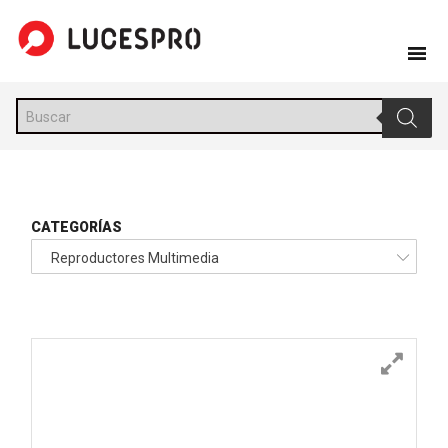
Skip
to
content
Búsqueda
de
productos
CATEGORÍAS
Reproductores Multimedia