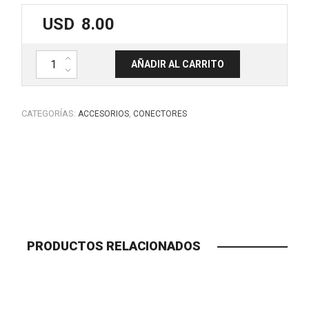
USD
8.00
Conector RJ45 aéreo cuerpo metálico, MARK MBA 200. cantidad
AÑADIR AL CARRITO
CATEGORÍAS:
,
ACCESORIOS
CONECTORES
PRODUCTOS RELACIONADOS