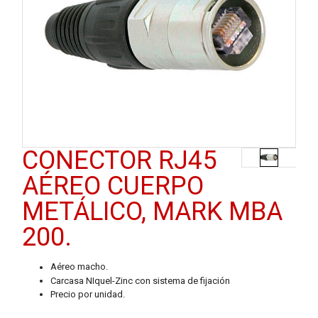
CONECTOR RJ45
AÉREO CUERPO
METÁLICO, MARK MBA
200.
Aéreo macho.
Carcasa NIquel-Zinc con sistema de fijación
Precio por unidad.