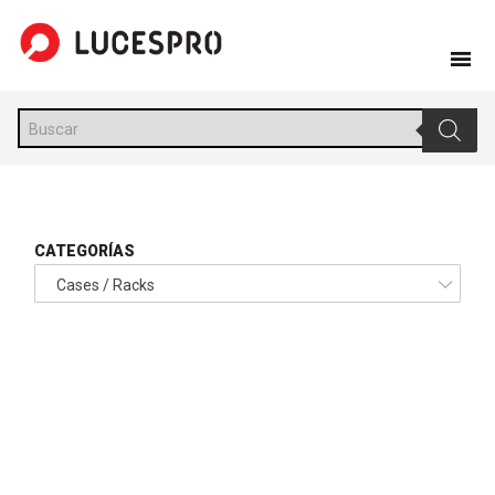
Skip
to
content
Búsqueda
de
productos
CATEGORÍAS
Cases / Racks