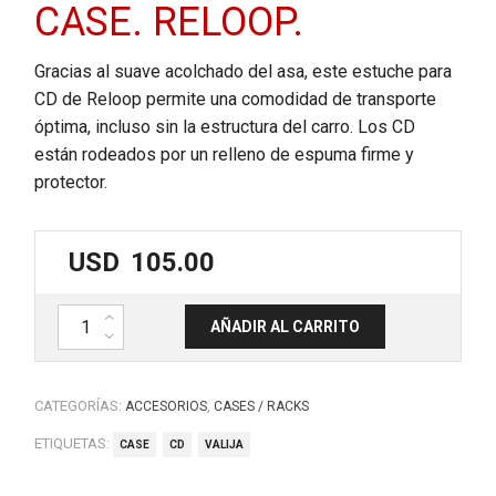
CASE. RELOOP.
Gracias al suave acolchado del asa, este estuche para
CD de Reloop permite una comodidad de transporte
óptima, incluso sin la estructura del carro. Los CD
están rodeados por un relleno de espuma firme y
protector.
USD
105.00
Case rigido para cd, 100 unidades. 100 CD CASE. RELOOP. cantidad
AÑADIR AL CARRITO
CATEGORÍAS:
,
ACCESORIOS
CASES / RACKS
ETIQUETAS:
CASE
CD
VALIJA