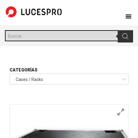
Skip
to
content
Búsqueda
de
productos
CATEGORÍAS
Cases / Racks