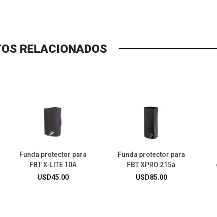
OS RELACIONADOS
Funda protector para
Funda protector para
FBT X-LITE 10A
FBT XPRO 215a
USD
45.00
USD
85.00