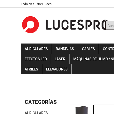
Skip
Todo en audio y luces
to
content
Búsq
de
prod
AURICULARES
BANDEJAS
CABLES
CONT
EFECTOS LED
LÁSER
MÁQUINAS DE HUMO / N
ATRILES
ELEVADORES
CATEGORÍAS
AURICULARES