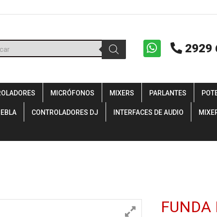
ueda
2929 
uctos
ROLADORES
MICRÓFONOS
MIXERS
PARLANTES
POT
IEBLA
CONTROLADORES DJ
INTERFACES DE AUDIO
MIXE
FUNDA