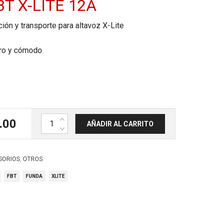
T X-LITE 12A
ión y transporte para altavoz X-Lite
ro y cómodo
Funda protector para FBT X-LITE 12A cantidad
.00
AÑADIR AL CARRITO
,
SORIOS
OTROS
FBT
FUNDA
XLITE