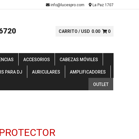
-
info@lucespro.com
La Paz 1707
6720
CARRITO /
USD
0.00
0
ENCIAS
ACCESORIOS
CABEZAS MÓVILES
RS PARA DJ
AURICULARES
AMPLIFICADORES
OUTLET
 PROTECTOR