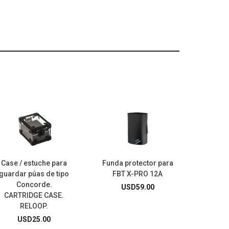
Case / estuche para
Funda protector para
guardar púas de tipo
FBT X-PRO 12A
Concorde.
USD
59.00
CARTRIDGE CASE.
RELOOP.
USD
25.00