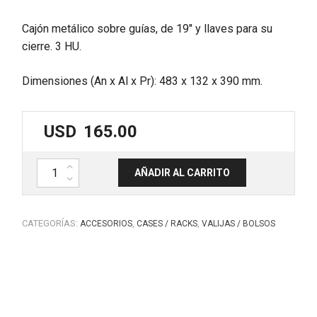
Cajón metálico sobre guías, de 19″ y llaves para su
cierre. 3 HU.
Dimensiones (An x Al x Pr): 483 x 132 x 390 mm.
USD
165.00
Cajón metálico 19''. 3U. Con cerradura y llave CJ1001 WORK cantidad
AÑADIR AL CARRITO
CATEGORÍAS:
,
,
ACCESORIOS
CASES / RACKS
VALIJAS / BOLSOS