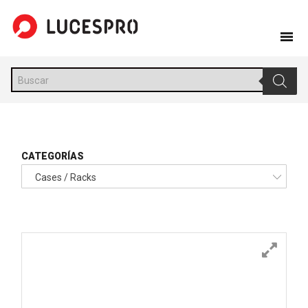
Skip
to
content
Búsqueda
de
productos
CATEGORÍAS
Cases / Racks