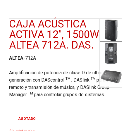
CAJA ACÚSTICA
ACTIVA 12″, 1500W.
ALTEA 712A. DAS.
ALTEA
-712A
Amplificación de potencia de clase D de última
TM
TM
generación con DAScontrol
, DASlink
para control
remoto y transmisión de música, y DASlink Group
TM
Manager
para controlar grupos de sistemas.
AGOTADO
Sin existencias