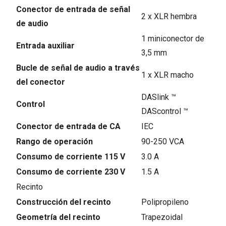
Conector de entrada de señal
2 x XLR hembra
de audio
1 miniconector de
Entrada auxiliar
3,5 mm
Bucle de señal de audio a través
1 x XLR macho
del conector
DASlink ™
Control
DAScontrol ™
Conector de entrada de CA
IEC
Rango de operación
90-250 VCA
Consumo de corriente 115 V
3.0 A
Consumo de corriente 230 V
1.5 A
Recinto
Construcción del recinto
Polipropileno
Geometría del recinto
Trapezoidal