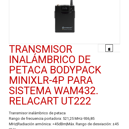
TRANSMISOR
INALÁMBRICO DE
PETACA BODYPACK
MINIXLR-4P PARA
SISTEMA WAM432.
RELACART UT222
Transmisor inalámbrico de petaca
Rango de frecuencia portadora: 521,25 MHz-936,85
MHz
|
Radiación armónica: <45dBm
|
Máx. Rango de desviación: ±45