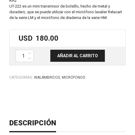
KHz
UT-222 es un mini transmisor de bolsillo, hecho de metal y
duradero, que se puede utilizar con el micrófono lavalier Relacart
de la serie LM y el micrófono de diadema de la serie HM.
USD
180.00
Transmisor inalámbrico de petaca bodypack minixlr-4P para sist
AÑADIR AL CARRITO
CATEGORÍAS:
,
INALÁMBRICOS
MICRÓFONOS
DESCRIPCIÓN