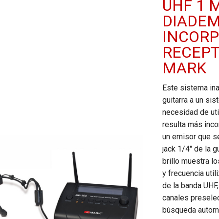
UHF 1 
DIADEM
INCORP
RECEPT
MARK
Este sistema in
guitarra a un sis
necesidad de ut
resulta más inco
un emisor que s
jack 1/4″ de la g
brillo muestra l
y frecuencia uti
de la banda UHF,
canales preselec
búsqueda automát