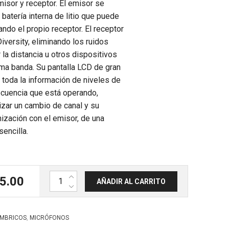
misor y receptor. El emisor se
 batería interna de litio que puede
ando el propio receptor. El receptor
versity, eliminando los ruidos
la distancia u otros dispositivos
ma banda. Su pantalla LCD de gran
toda la información de niveles de
recuencia que está operando,
izar un cambio de canal y su
nización con el emisor, de una
sencilla.
Sistema inalámbrico UHF 1 micro de diadema con
5.00
AÑADIR AL CARRITO
,
ÁMBRICOS
MICRÓFONOS