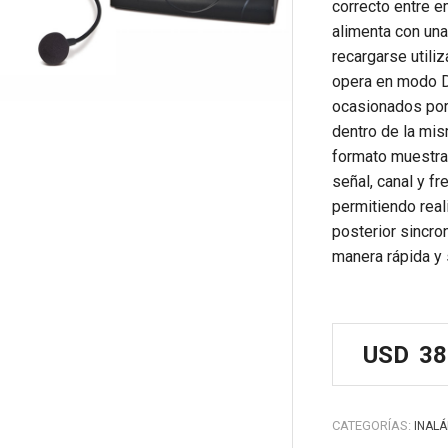
correcto entre e
alimenta con una
recargarse utiliz
opera en modo Di
ocasionados por 
dentro de la mis
formato muestra 
señal, canal y f
permitiendo real
posterior sincro
manera rápida y 
USD
38
CATEGORÍAS:
INAL