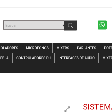
Búsqueda
de
productos
ROLADORES
MICRÓFONOS
MIXERS
PARLANTES
POT
IEBLA
CONTROLADORES DJ
INTERFACES DE AUDIO
MIXE
SISTEM