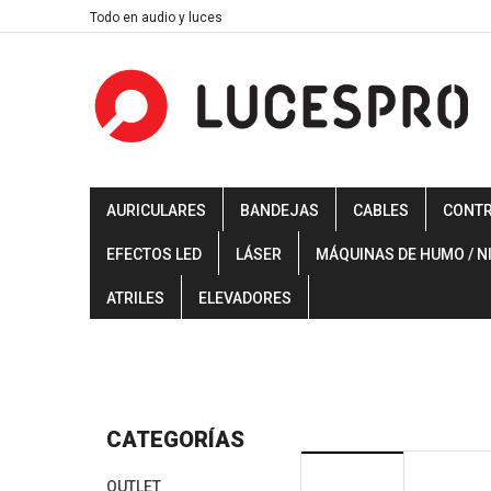
Skip
Todo en audio y luces
to
content
AURICULARES
BANDEJAS
CABLES
CONT
EFECTOS LED
LÁSER
MÁQUINAS DE HUMO / N
ATRILES
ELEVADORES
CATEGORÍAS
OUTLET