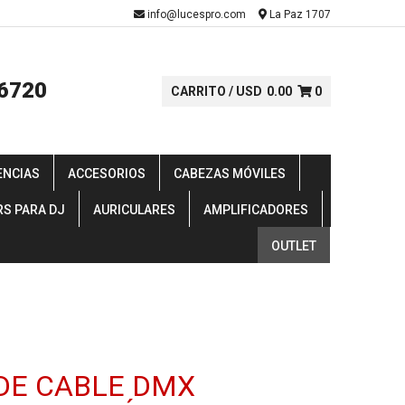
-
info@lucespro.com
La Paz 1707
6720
CARRITO /
USD
0.00
0
ENCIAS
ACCESORIOS
CABEZAS MÓVILES
RS PARA DJ
AURICULARES
AMPLIFICADORES
OUTLET
DE CABLE DMX