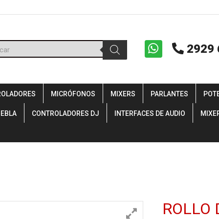
ueda
2929 
uctos
ROLADORES
MICRÓFONOS
MIXERS
PARLANTES
POT
IEBLA
CONTROLADORES DJ
INTERFACES DE AUDIO
MIXE
ROLLO 