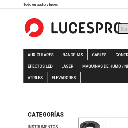
Skip
Todo en audio y luces
to
content
Búsq
de
prod
AURICULARES
BANDEJAS
CABLES
CONT
EFECTOS LED
LÁSER
MÁQUINAS DE HUMO / N
ATRILES
ELEVADORES
CATEGORÍAS
INSTRUMENTOS