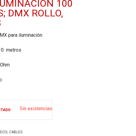
LUMINACIÓN 100
; DMX ROLLO,
S
MX para iluminación.
 10 metros
 Ohm
o
Sin existencias
OTADO
,
DOS
CABLES