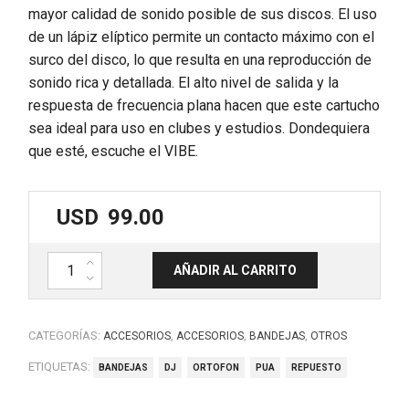
mayor calidad de sonido posible de sus discos. El uso
de un lápiz elíptico permite un contacto máximo con el
surco del disco, lo que resulta en una reproducción de
sonido rica y detallada. El alto nivel de salida y la
respuesta de frecuencia plana hacen que este cartucho
sea ideal para uso en clubes y estudios. Dondequiera
que esté, escuche el VIBE.
USD
99.00
Repuesto de púa Ortofon. STYLUS VIBE. RELOOP. cantidad
AÑADIR AL CARRITO
CATEGORÍAS:
,
,
,
ACCESORIOS
ACCESORIOS
BANDEJAS
OTROS
ETIQUETAS:
BANDEJAS
DJ
ORTOFON
PUA
REPUESTO