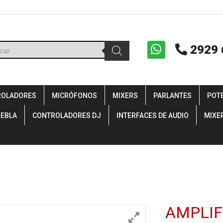
ueda
2929 
uctos
ROLADORES
MICRÓFONOS
MIXERS
PARLANTES
POT
IEBLA
CONTROLADORES DJ
INTERFACES DE AUDIO
MIXE
AMPLIF