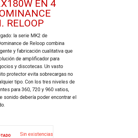
2X180W EN 4
DOMINANCE
I. RELOOP
gado: la serie MK2 de
Dominance de Reloop combina
igente y fabricación cualitativa que
lución de amplificador para
gocios y discotecas. Un vasto
ito protector evita sobrecargas no
quier tipo. Con los tres niveles de
ntes para 360, 720 y 960 vatios,
e sonido debería poder encontrar el
do.
Sin existencias
OTADO