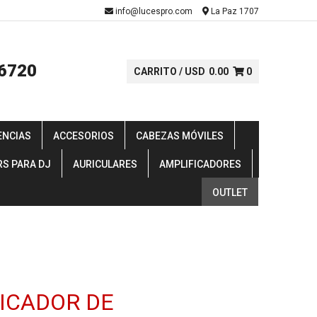
-
info@lucespro.com
La Paz 1707
6720
CARRITO /
USD
0.00
0
ENCIAS
ACCESORIOS
CABEZAS MÓVILES
RS PARA DJ
AURICULARES
AMPLIFICADORES
OUTLET
ICADOR DE