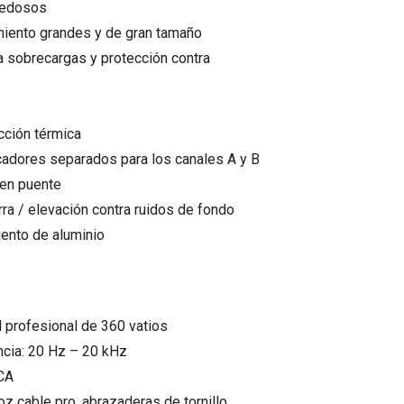
vedosos
miento grandes y de gran tamaño
a sobrecargas y protección contra
cción térmica
icadores separados para los canales A y B
en puente
erra / elevación contra ruidos de fondo
iento de aluminio
l profesional de 360 ​​vatios
cia: 20 Hz – 20 kHz
RCA
oz cable pro, abrazaderas de tornillo