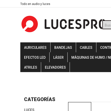
Skip
Todo en audio y luces
to
content
Búsq
de
prod
AURICULARES
BANDEJAS
CABLES
CONT
EFECTOS LED
LÁSER
MÁQUINAS DE HUMO / N
ATRILES
ELEVADORES
CATEGORÍAS
LUCES