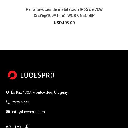
Par altavoces de instalación IP65 de 70W
(32W@100V line). WORK NEO 8IP
USD
405.00
La Paz 1707. Montevideo, Uruguay
2929 6720
info@lucespro.com