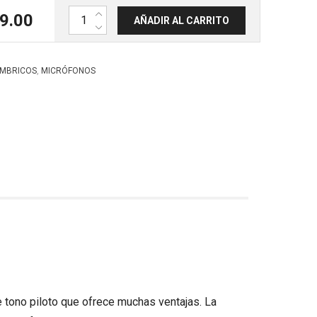
Micrófono inalambrico de mano. TG100H. BEYER 
9.00
AÑADIR AL CARRITO
,
ÁMBRICOS
MICRÓFONOS
e tono piloto que ofrece muchas ventajas. La