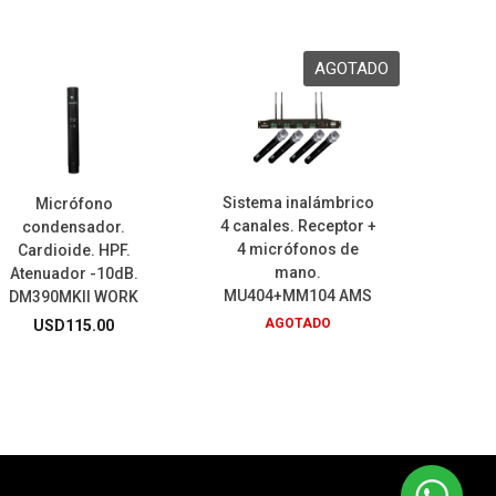
Sistema inalámbrico
Micrófono
4 canales. Receptor +
condensador.
4 micrófonos de
Cardioide. HPF.
mano.
Atenuador -10dB.
MU404+MM104 AMS
DM390MKII WORK
AGOTADO
USD
115.00