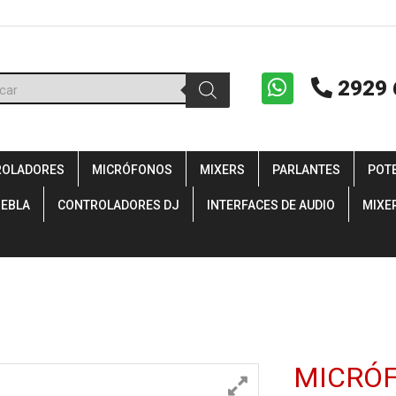
ueda
2929 
uctos
ROLADORES
MICRÓFONOS
MIXERS
PARLANTES
POT
IEBLA
CONTROLADORES DJ
INTERFACES DE AUDIO
MIXE
MICRÓ