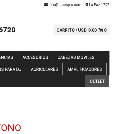
-
info@lucespro.com
La Paz 1707
6720
CARRITO /
USD
0.00
0
ENCIAS
ACCESORIOS
CABEZAS MÓVILES
RS PARA DJ
AURICULARES
AMPLIFICADORES
OUTLET
FONO