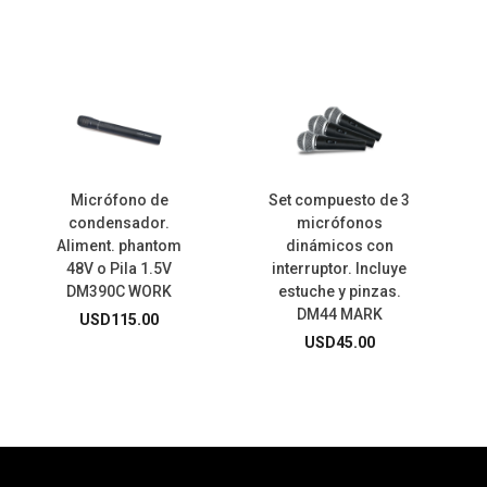
Micrófono de
Set compuesto de 3
condensador.
micrófonos
Aliment. phantom
dinámicos con
48V o Pila 1.5V
interruptor. Incluye
DM390C WORK
estuche y pinzas.
DM44 MARK
USD
115.00
USD
45.00