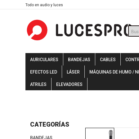
Skip
Todo en audio y luces
to
content
Búsq
de
prod
AURICULARES
BANDEJAS
CABLES
CONT
EFECTOS LED
LÁSER
MÁQUINAS DE HUMO / N
ATRILES
ELEVADORES
CATEGORÍAS
BANDEJAS