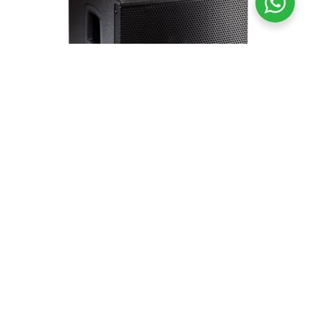
Caja activa SubWoofer 700w RMS, 135 dB SPL.
FBT SUBLINE 115SA
USD
2,300.00