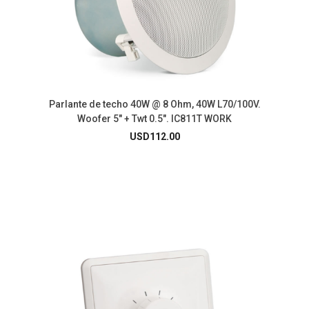
Parlante de techo 40W @ 8 Ohm, 40W L70/100V.
Woofer 5″ + Twt 0.5″. IC811T WORK
USD
112.00