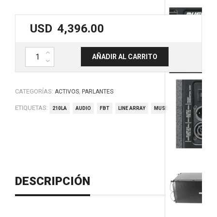
USD
4,396.00
Modulo Line Array activo. MUSE 210LA. FBT. cantidad
AÑADIR AL CARRITO
CATEGORÍAS:
,
ACTIVOS
PARLANTES
ETIQUETAS:
210LA
AUDIO
FBT
LINE ARRAY
MUSE
PA
DESCRIPCIÓN