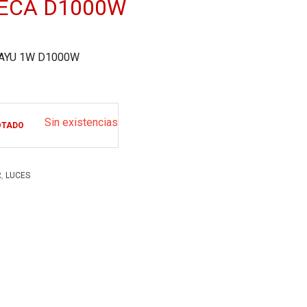
ECA D1000W
LAYU 1W D1000W
Sin existencias
OTADO
,
R
LUCES