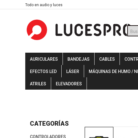
Skip
Todo en audio y luces
to
content
Búsq
de
prod
AURICULARES
BANDEJAS
CABLES
CONT
EFECTOS LED
LÁSER
MÁQUINAS DE HUMO / N
ATRILES
ELEVADORES
CATEGORÍAS
CONTROLADORES