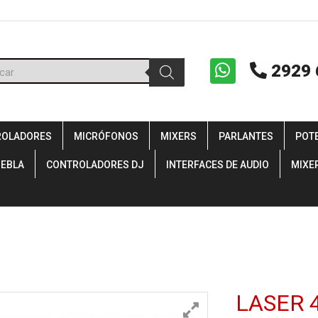
ueda
2929 
uctos
ROLADORES
MICRÓFONOS
MIXERS
PARLANTES
POT
IEBLA
CONTROLADORES DJ
INTERFACES DE AUDIO
MIXE
LASER 