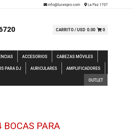
-
info@lucespro.com
La Paz 1707
6720
CARRITO /
USD
0.00
0
ENCIAS
ACCESORIOS
CABEZAS MÓVILES
RS PARA DJ
AURICULARES
AMPLIFICADORES
OUTLET
4 BOCAS PARA