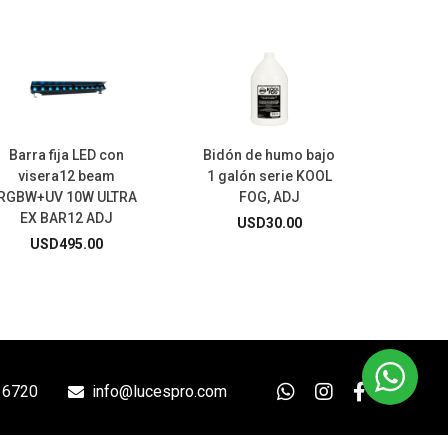
Barra fija LED con
Bidón de humo bajo
visera12 beam
1 galón serie KOOL
RGBW+UV 10W ULTRA
FOG, ADJ
EX BAR12 ADJ
USD
30.00
USD
495.00
 6720
info@lucespro.com