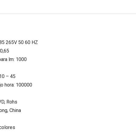
C 85 265V 50 60 HZ
 0,65
para lm: 1000
 10 – 45
ajo hora: 100000
LVD, Rohs
ong, China
colores