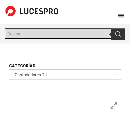
Skip
to
content
Búsqueda
de
productos
CATEGORÍAS
Controladores DJ