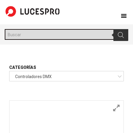
Skip
to
content
Búsqueda
de
productos
CATEGORÍAS
Controladores DMX