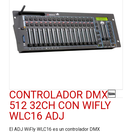
CONTROLADOR DMX
512 32CH CON WIFLY
WLC16 ADJ
El ADJ WiFly WLC16 es un controlador DMX