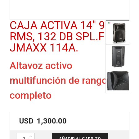
CAJA ACTIVA 14″ 900W
RMS, 132 DB SPL.FBT
JMAXX 114A.
Altavoz activo
multifunción de rango
completo
USD
1,300.00
Caja activa 14" 900w RMS, 132 dB SPL.FBT JMAXX 114A. cantidad