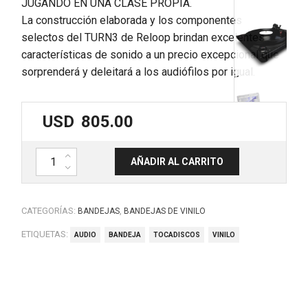
JUGANDO EN UNA CLASE PROPIA.
La construcción elaborada y los componentes
selectos del TURN3 de Reloop brindan excelentes
características de sonido a un precio excepcional que
sorprenderá y deleitará a los audiófilos por igual.
USD
805.00
Bandeja Tocadiscos HIFI. USB. Semi-automática. pre phono/linea. T
AÑADIR AL CARRITO
CATEGORÍAS:
,
BANDEJAS
BANDEJAS DE VINILO
ETIQUETAS:
AUDIO
BANDEJA
TOCADISCOS
VINILO