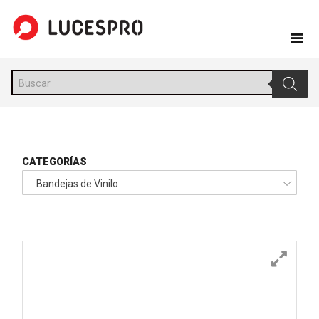
Skip
to
content
Búsqueda
de
productos
CATEGORÍAS
Bandejas de Vinilo