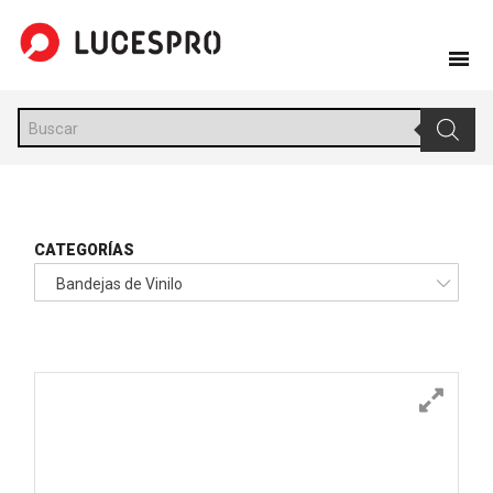
Skip
to
content
Búsqueda
de
productos
CATEGORÍAS
Bandejas de Vinilo