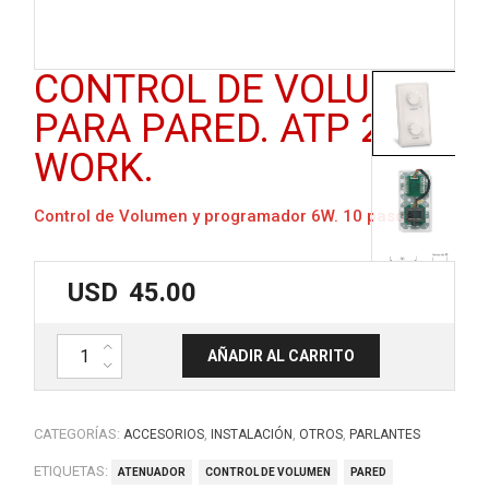
CONTROL DE VOLUMEN
PARA PARED. ATP 206.
WORK.
Control de Volumen y programador 6W. 10 pasos
USD
45.00
Control de volumen para pared. ATP 206. WORK. cantidad
AÑADIR AL CARRITO
CATEGORÍAS:
,
,
,
ACCESORIOS
INSTALACIÓN
OTROS
PARLANTES
ETIQUETAS:
ATENUADOR
CONTROL DE VOLUMEN
PARED