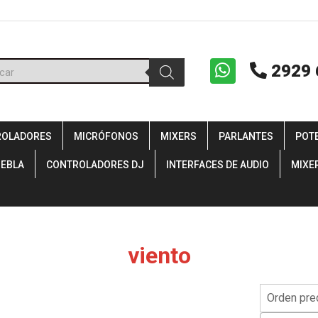
ueda
2929 
uctos
ROLADORES
MICRÓFONOS
MIXERS
PARLANTES
POT
IEBLA
CONTROLADORES DJ
INTERFACES DE AUDIO
MIXE
viento