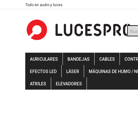
Skip
Todo en audio y luces
to
content
Búsq
de
prod
AURICULARES
BANDEJAS
CABLES
CONT
EFECTOS LED
LÁSER
MÁQUINAS DE HUMO / N
ATRILES
ELEVADORES