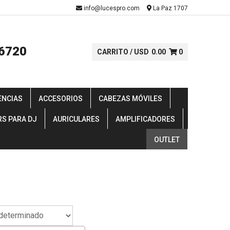
-
info@lucespro.com
La Paz 1707
6720
CARRITO /
USD
0.00
0
ENCIAS
ACCESORIOS
CABEZAS MÓVILES
RS PARA DJ
AURICULARES
AMPLIFICADORES
OUTLET