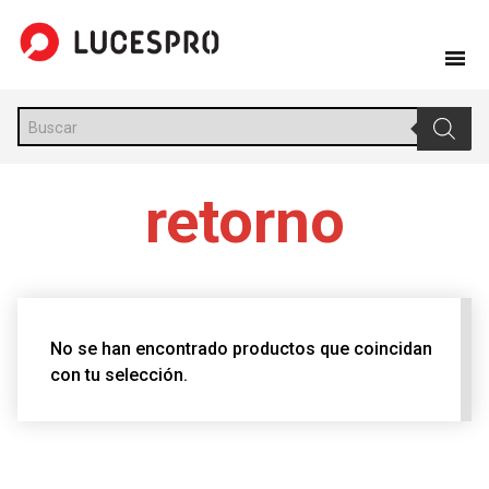
Skip
to
content
Búsqueda
de
productos
retorno
No se han encontrado productos que coincidan
con tu selección.