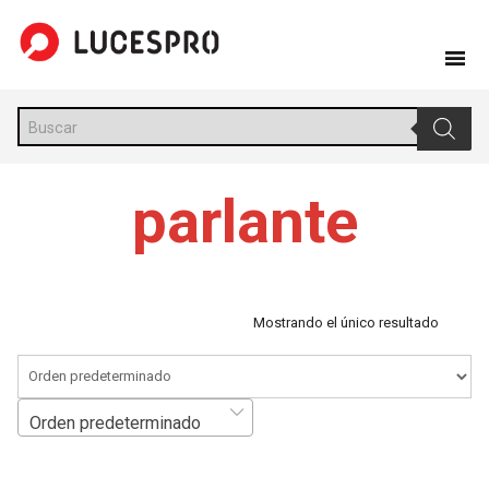
Skip
to
content
Búsqueda
de
productos
parlante
Mostrando el único resultado
Orden predeterminado