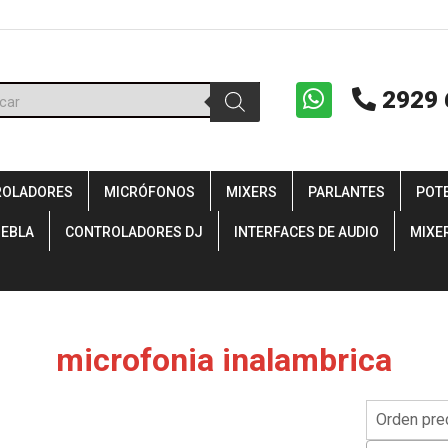
ueda
2929 
uctos
ROLADORES
MICRÓFONOS
MIXERS
PARLANTES
POT
IEBLA
CONTROLADORES DJ
INTERFACES DE AUDIO
MIXE
microfonia inalambrica