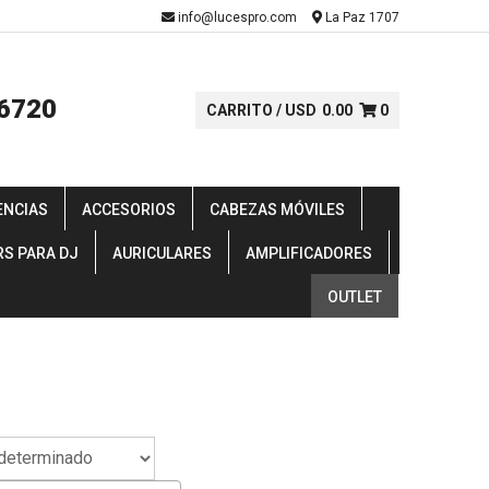
-
info@lucespro.com
La Paz 1707
6720
CARRITO /
USD
0.00
0
ENCIAS
ACCESORIOS
CABEZAS MÓVILES
RS PARA DJ
AURICULARES
AMPLIFICADORES
OUTLET