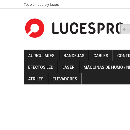
Skip
Todo en audio y luces
to
content
Búsq
de
prod
AURICULARES
BANDEJAS
CABLES
CONT
EFECTOS LED
LÁSER
MÁQUINAS DE HUMO / N
ATRILES
ELEVADORES