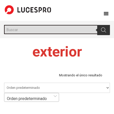
Skip
to
content
Búsqueda
de
productos
exterior
Mostrando el único resultado
Orden predeterminado