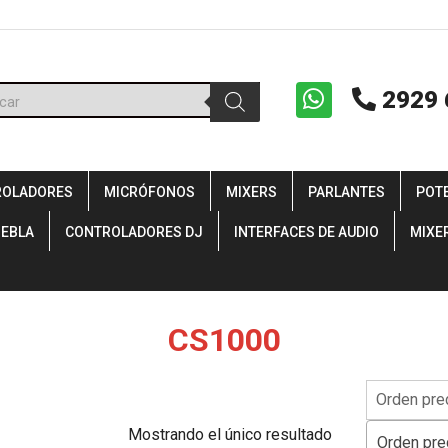
ueda
2929 
uctos
ROLADORES
MICRÓFONOS
MIXERS
PARLANTES
POT
IEBLA
CONTROLADORES DJ
INTERFACES DE AUDIO
MIXE
CS1000
Mostrando el único resultado
Orden pre