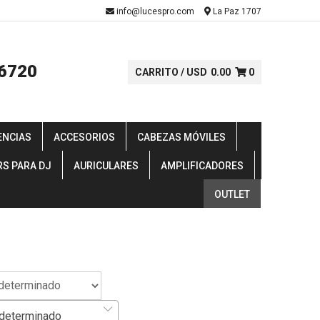
-
info@lucespro.com
La Paz 1707
6720
CARRITO /
USD
0.00
0
ENCIAS
ACCESORIOS
CABEZAS MÓVILES
RS PARA DJ
AURICULARES
AMPLIFICADORES
OUTLET
determinado