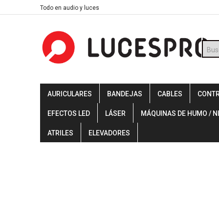
Skip
Todo en audio y luces
to
content
Búsq
de
prod
AURICULARES
BANDEJAS
CABLES
CONT
EFECTOS LED
LÁSER
MÁQUINAS DE HUMO / N
ATRILES
ELEVADORES