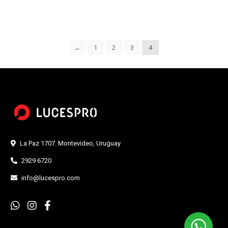
←
1
2
3
4
La Paz 1707. Montevideo, Uruguay
2929 6720
info@lucespro.com