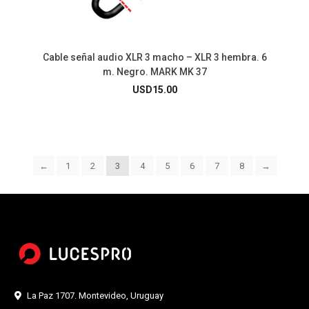
Cable señal audio XLR 3 macho – XLR 3 hembra. 6
m. Negro. MARK MK 37
USD
15.00
←
1
2
3
4
5
6
7
8
→
La Paz 1707. Montevideo, Uruguay