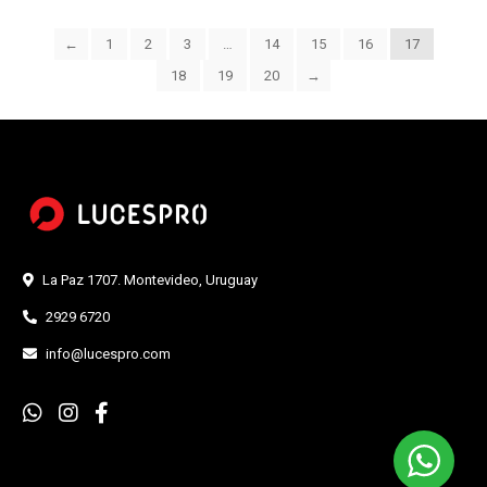
←
1
2
3
…
14
15
16
17
18
19
20
→
La Paz 1707. Montevideo, Uruguay
2929 6720
info@lucespro.com