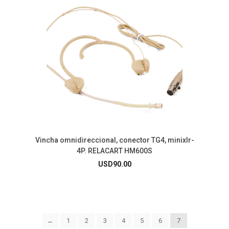
Vincha omnidireccional, conector TG4, minixlr-
4P. RELACART HM600S
USD
90.00
←
1
2
3
4
5
6
7