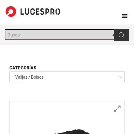
Skip
to
content
Búsqueda
de
productos
CATEGORÍAS
Valijas / Bolsos