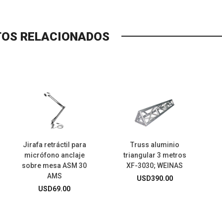
OS RELACIONADOS
Jirafa retráctil para
Truss aluminio
micrófono anclaje
triangular 3 metros
sobre mesa ASM 30
XF-3030; WEINAS
AMS
USD
390.00
USD
69.00