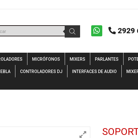
ueda
2929 
uctos
ROLADORES
MICRÓFONOS
MIXERS
PARLANTES
POT
IEBLA
CONTROLADORES DJ
INTERFACES DE AUDIO
MIXE
SOPORT