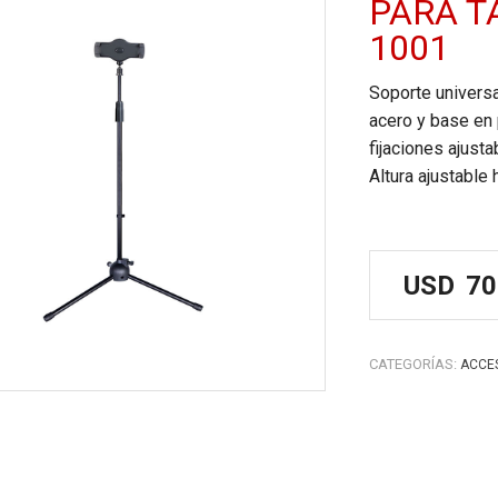
PARA T
1001
Soporte universa
acero y base en 
fijaciones ajusta
Altura ajustable 
USD
70
CATEGORÍAS:
ACCE