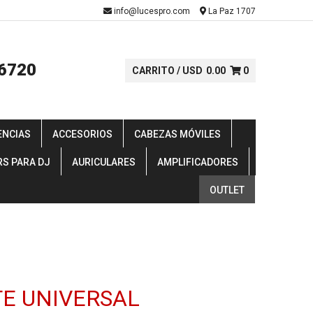
-
info@lucespro.com
La Paz 1707
6720
CARRITO /
USD
0.00
0
ENCIAS
ACCESORIOS
CABEZAS MÓVILES
RS PARA DJ
AURICULARES
AMPLIFICADORES
OUTLET
E UNIVERSAL