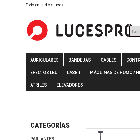
Skip
Todo en audio y luces
to
content
Búsq
de
prod
AURICULARES
BANDEJAS
CABLES
CONT
EFECTOS LED
LÁSER
MÁQUINAS DE HUMO / N
ATRILES
ELEVADORES
CATEGORÍAS
PARLANTES