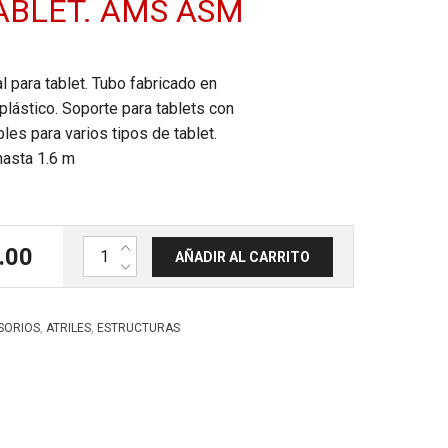
ABLET. AMS ASM
l para tablet. Tubo fabricado en
plástico. Soporte para tablets con
bles para varios tipos de tablet.
hasta 1.6 m
Soporte universal para tablet. AMS ASM 1001 canti
.00
AÑADIR AL CARRITO
,
,
SORIOS
ATRILES
ESTRUCTURAS